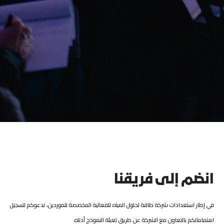
انضم إلى فريقنا
في إطار استعدادات شركة طاقة لحلول المياه للفعالية المخصصة للموردين، ندعوكم لتسجيل
اهتماماتكم بالتعاون مع الشركة عن طريق تعبئة النموذج أدناه.