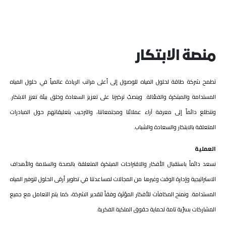
منصة الابتكار
تطمح شركة طاقة لحلول المياه للوصول إلى أعلى مراتب الريادة عالمياً في حلول المياه
المستدامة والمبتكرة والفعّالة. وينصبّ تركيزنا على تعزيز السعادة وخلق بيئة تعزز الابتكار.
ونتطلع دائماً إلى معرفة آراء عملائنا ومجتمعاتنا، والترحيب بتعليقاتهم حول المبادرات
المتعلقة بالابتكار والسعادة والشباب.
العملية
نسعد دائماً باستقبال الأفكار والاقتراحات المبتكرة المتعلقة بالصحة والسلامة والأهداف
الاستراتيجية وإدارة الوقت وغيرها من المجالات لمساعدتنا في تطوير أرقى الحلول لتوفير المياه
المستدامة. ونمنح المكافآت للأفكار المؤثرة وفقاً لتقدير الشركة، كما يتم التعامل مع جميع
المشاركات بسرّية تامة لحماية حقوق الملكية الفكرية.